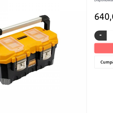
Disponibilita
640
-
Cumpăr