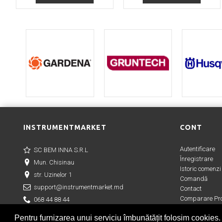
INSTRUMENTMARKET
CONT
Autentificare
SC BEM INNA S.R.L
Înregistrare
Mun. Chisinau
Istoric comenzi
str. Uzinelor 1
Comandă
support@instrumentmarket.md
Contact
Comparare Pro
068 44 88 44
Wish List (
0
)
Pentru furnizarea unui serviciu îmbunătățit folosim cookies.