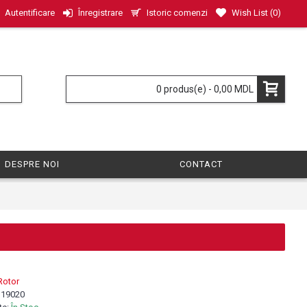
Istoric comenzi
Wish List (
0
)
Autentificare
Înregistrare
0 produs(e) - 0,00 MDL
DESPRE NOI
CONTACT
Rotor
:
19020