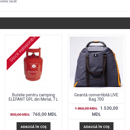
entru lacăt
Stock indisponibil
Butelie pentru camping
Geantă convertibilă LIVE
ELEFANT GPL din Metal, 7 L
Bag 700
1.530,00
1.860,00 MDL
760,00 MDL
MDL
800,00 MDL
ADAUGĂ ÎN COŞ
ADAUGĂ ÎN COŞ