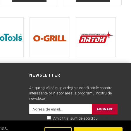
NEWSLETTER
Asigurați-vă că nu pierdeți niciodată știrile noastre
interesante prin abonarea la programul nostru de
newsletter
ABONARE
Am citit şi sunt de acord cu
Politica de
confidentialitate
ies.