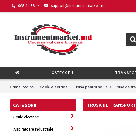
068 44 88 44
support@instrumentmarket.md
CATEGORII
TRANSPOR
Prima Pagină
Scule electrice
Trusa pentru scule
Trusa de tr
TRUSA DE TRANSPORT
CATEGORII
Scule electrice
Aspiratoare industriale