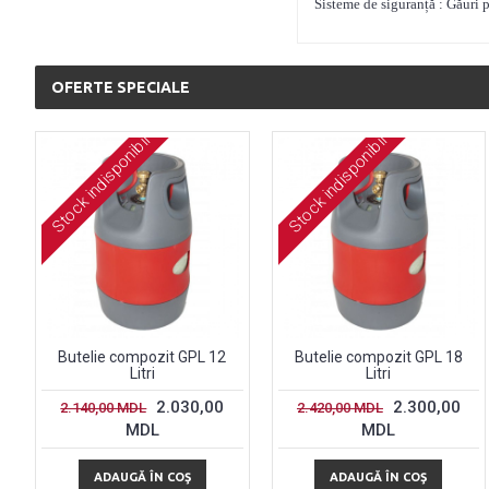
Sisteme de siguranță : Găuri p
OFERTE SPECIALE
Stock indisponibil
Stock indisponibil
Butelie compozit GPL 12
Butelie compozit GPL 18
Litri
Litri
2.030,00
2.300,00
2.140,00 MDL
2.420,00 MDL
MDL
MDL
ADAUGĂ ÎN COŞ
ADAUGĂ ÎN COŞ