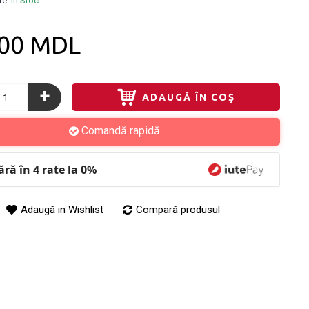
te:
În Stoc
,00 MDL
+
ADAUGĂ ÎN COŞ
Comandă rapidă
ă în 4 rate la 0%
Adaugă in Wishlist
Compară produsul