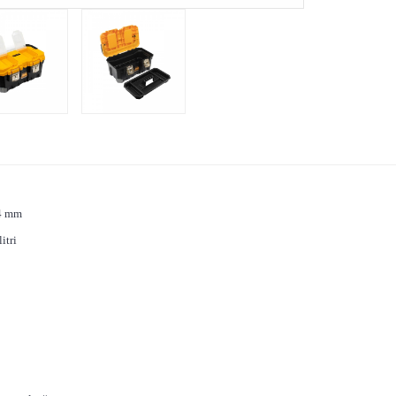
84 mm
itri
2