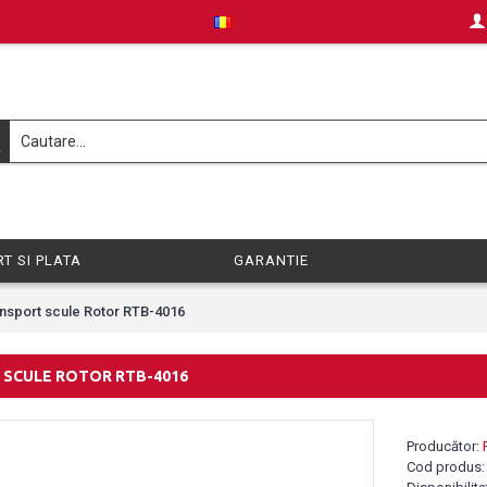
T SI PLATA
GARANTIE
ansport scule Rotor RTB-4016
 SCULE ROTOR RTB-4016
Producător:
Cod produs