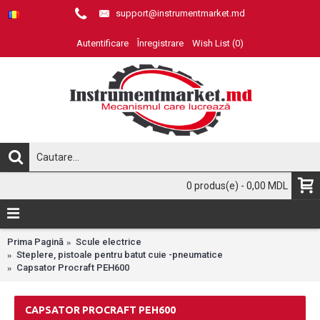
support@instrumentmarket.md
Autentificare
Înregistrare
Wish List (
0
)
0 produs(e) - 0,00 MDL
Prima Pagină
Scule electrice
Steplere, pistoale pentru batut cuie -pneumatice
Capsator Procraft PEH600
CAPSATOR PROCRAFT PEH600