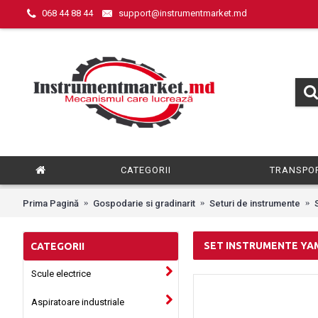
068 44 88 44
support@instrumentmarket.md
CATEGORII
TRANSPOR
Prima Pagină
Gospodarie si gradinarit
Seturi de instrumente
SET INSTRUMENTE Y
CATEGORII
Scule electrice
Aspiratoare industriale