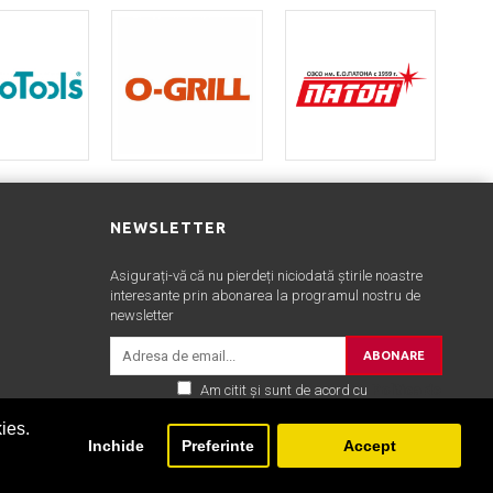
NEWSLETTER
Asigurați-vă că nu pierdeți niciodată știrile noastre
interesante prin abonarea la programul nostru de
newsletter
ABONARE
Am citit şi sunt de acord cu
Politica de
confidentialitate
ies.
Inchide
Preferinte
Accept