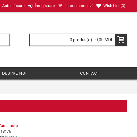
Istoric comenzi
Wish List (
0
)
Autentificare
Înregistrare
0 produs(e) - 0,00 MDL
DESPRE NOI
CONTACT
Yamamoto
:
18176