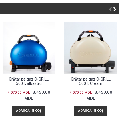
Grătar pe gaz O-GRILL
Grătar pe gaz O-GRILL
500T, albastru
500T, Cream
3.450,00
3.450,00
4.070,00 MDL
4.070,00 MDL
MDL
MDL
ADAUGĂ ÎN COŞ
ADAUGĂ ÎN COŞ