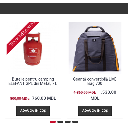
Stock indisponibil
Butelie pentru camping
Geantă convertibilă LIVE
ELEFANT GPL din Metal, 7 L
Bag 700
1.530,00
1.860,00 MDL
760,00 MDL
MDL
800,00 MDL
ADAUGĂ ÎN COŞ
ADAUGĂ ÎN COŞ