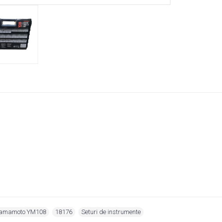
 Yamamoto YM108
,
18176
,
Seturi de instrumente