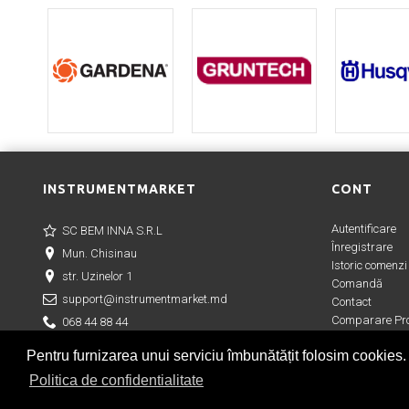
INSTRUMENTMARKET
CONT
Autentificare
SC BEM INNA S.R.L
Înregistrare
Mun. Chisinau
Istoric comenzi
str. Uzinelor 1
Comandă
support@instrumentmarket.md
Contact
Comparare Pro
068 44 88 44
Wish List (
0
)
Pentru furnizarea unui serviciu îmbunătățit folosim cookies.
Politica de confidentialitate
Copyright © 2019 |
Creare magazin online