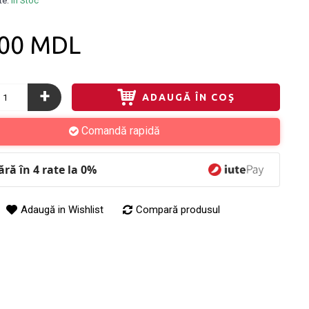
te:
În Stoc
,00 MDL
+
ADAUGĂ ÎN COŞ
Comandă rapidă
ă în 4 rate la 0%
Adaugă in Wishlist
Compară produsul