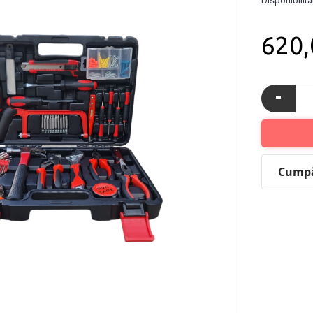
Disponibilita
620
-
Cumpăr