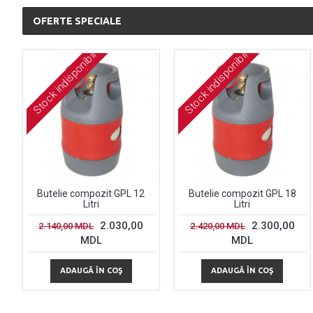
OFERTE SPECIALE
Stock indisponibil
Stock indisponibil
Butelie compozit GPL 12
Butelie compozit GPL 18
Litri
Litri
2.030,00
2.300,00
2.140,00 MDL
2.420,00 MDL
MDL
MDL
ADAUGĂ ÎN COŞ
ADAUGĂ ÎN COŞ