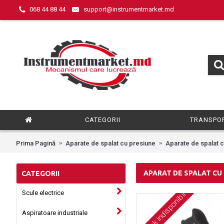
068 44 88 44
support@instrumentmarket.md
CATEGORII
TRANSPOR
Prima Pagină
Aparate de spalat cu presiune
Aparate de spalat 
APARAT DE SPALAT CU
CATEGORII
Scule electrice
Stock indisponibil
Aspiratoare industriale