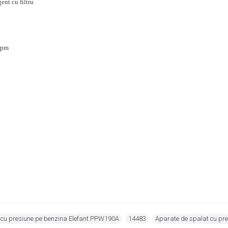
ent cu filtru
rpm
 cu presiune pe benzina Elefant PPW190A
,
14483
,
Aparate de spalat cu pr