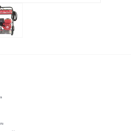
ra
tru