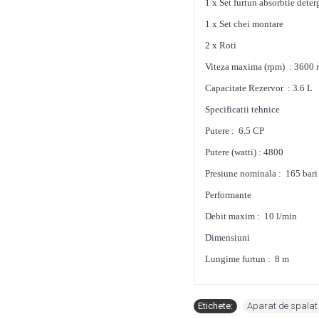
1 x Set furtun absorbtie deterg
1 x Set chei montare
2 x Roti
Viteza maxima (rpm) : 3600 
Capacitate Rezervor : 3.6 L
Specificatii tehnice
Putere : 6.5 CP
Putere (watti) : 4800
Presiune nominala : 165 bari
Performante
Debit maxim : 10 l/min
Dimensiuni
Lungime furtun : 8 m
Etichete:
Aparat de spalat