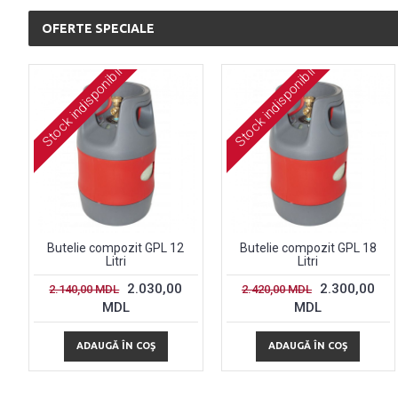
OFERTE SPECIALE
Stock indisponibil
Stock indisponibil
Butelie compozit GPL 12
Butelie compozit GPL 18
Litri
Litri
2.030,00
2.300,00
2.140,00 MDL
2.420,00 MDL
MDL
MDL
ADAUGĂ ÎN COŞ
ADAUGĂ ÎN COŞ