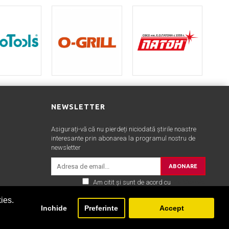
NEWSLETTER
Asigurați-vă că nu pierdeți niciodată știrile noastre
interesante prin abonarea la programul nostru de
newsletter
ABONARE
Am citit şi sunt de acord cu
Politica de
confidentialitate
ies.
Inchide
Preferinte
Accept