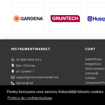
INSTRUMENTMARKET
CONT
Autentificare
SC BEM INNA S.R.L
Înregistrare
Mun. Chisinau
Istoric comenzi
str. Uzinelor 1
Comandă
support@instrumentmarket.md
Contact
Comparare Pro
068 44 88 44
Wish List (
0
)
Pentru furnizarea unui serviciu îmbunătățit folosim cookies.
Politica de confidentialitate
Copyright © 2019 |
Creare magazin online