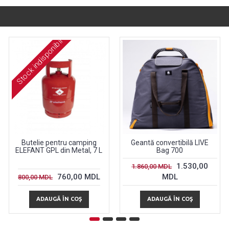
Stock indisponibil
Butelie pentru camping
Geantă convertibilă LIVE
ELEFANT GPL din Metal, 7 L
Bag 700
1.530,00
1.860,00 MDL
760,00 MDL
MDL
800,00 MDL
ADAUGĂ ÎN COŞ
ADAUGĂ ÎN COŞ