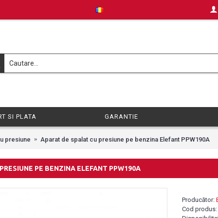
T SI PLATA
GARANTIE
cu presiune
Aparat de spalat cu presiune pe benzina Elefant PPW190A
 PRESIUNE PE BENZINA ELEFANT PPW190A
Producător:
Cod produs