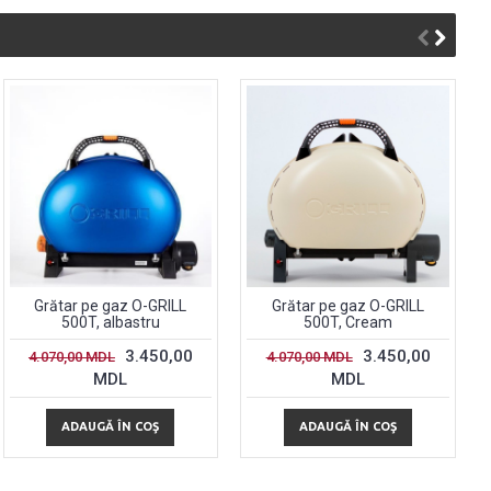
Grătar pe gaz O-GRILL
Grătar pe gaz O-GRILL
500T, albastru
500T, Cream
3.450,00
3.450,00
4.070,00 MDL
4.070,00 MDL
MDL
MDL
ADAUGĂ ÎN COŞ
ADAUGĂ ÎN COŞ