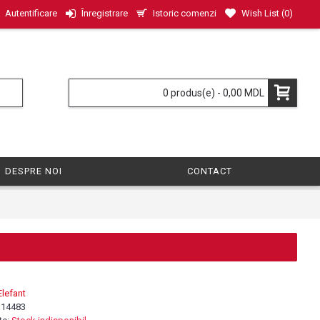
Istoric comenzi
Wish List (
0
)
Autentificare
Înregistrare
0 produs(e) - 0,00 MDL
DESPRE NOI
CONTACT
Elefant
:
14483