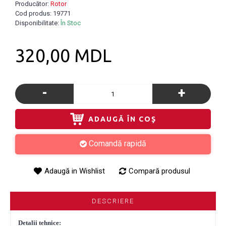
Producător:
Rotor
Cod produs:
19771
Disponibilitate:
În Stoc
320,00 MDL
-
+
ADAUGĂ ÎN COŞ
Comandă rapidă
Adaugă in Wishlist
Compară produsul
DESCRIERE
Detalii tehnice: