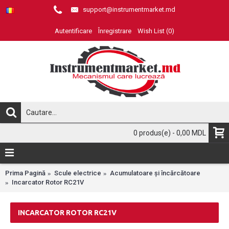
support@instrumentmarket.md
Autentificare
Înregistrare
Wish List (
0
)
0 produs(e) - 0,00 MDL
Prima Pagină
Scule electrice
Acumulatoare și încărcătoare
Incarcator Rotor RC21V
INCARCATOR ROTOR RC21V