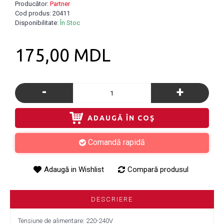
Producător:
Partner
Cod produs:
20411
Disponibilitate:
În Stoc
175,00 MDL
-
+
ADAUGĂ ÎN COŞ
Comandă rapidă
Adaugă in Wishlist
Compară produsul
DESCRIERE
Tensiune de alimentare: 220-240V