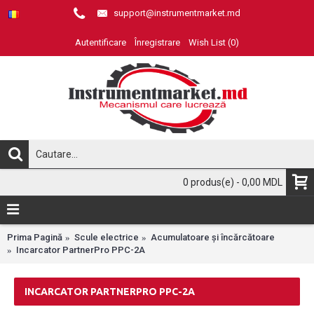
support@instrumentmarket.md
Autentificare
Înregistrare
Wish List (
0
)
0 produs(e) - 0,00 MDL
Prima Pagină
Scule electrice
Acumulatoare și încărcătoare
Incarcator PartnerPro PPC-2A
INCARCATOR PARTNERPRO PPC-2A