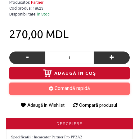
Producător:
Partner
Cod produs:
18623
Disponibilitate:
În Stoc
270,00 MDL
-
+
ADAUGĂ ÎN COŞ
Comandă rapidă
Adaugă in Wishlist
Compară produsul
DESCRIERE
Specificații
: Incarcator Partner Pro PP2A2