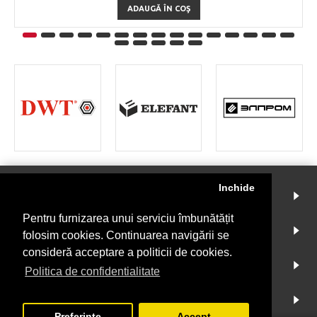
ADAUGĂ ÎN COŞ
Inchide
INSTRUMENTMARKET
Pentru furnizarea unui serviciu îmbunătățit
CONT
folosim cookies. Continuarea navigării se
consideră acceptare a politicii de cookies.
INFO
Politica de confidentialitate
NEWSLETTER
Preferinte
Accept