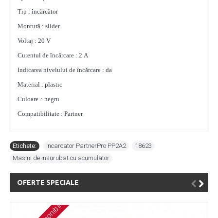
Tip : încărcător
Montură : slider
Voltaj : 20 V
Curentul de încărcare : 2 А
Indicarea nivelului de încărcare : da
Material : plastic
Culoare
: negru
Compatibilitate : Partner
Etichete:
Incarcator PartnerPro PP2A2
,
18623
,
Masini de insurubat cu acumulator
OFERTE SPECIALE