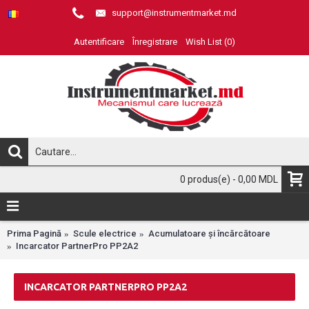
support@instrumentmarket.md
Autentificare
Înregistrare
Wish List (
0
)
0 produs(e) - 0,00 MDL
Prima Pagină
Scule electrice
Acumulatoare și încărcătoare
Incarcator PartnerPro PP2A2
INCARCATOR PARTNERPRO PP2A2