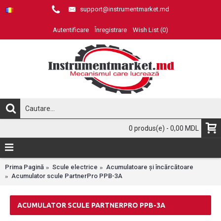
support@instrumentmarket.md
Autentificare
Înregistrare
Wish List (
0
)
0 produs(e) - 0,00 MDL
Prima Pagină
Scule electrice
Acumulatoare și încărcătoare
Acumulator scule PartnerPro PPB-3A
ACUMULATOR SCULE PARTNERPRO PPB-3A