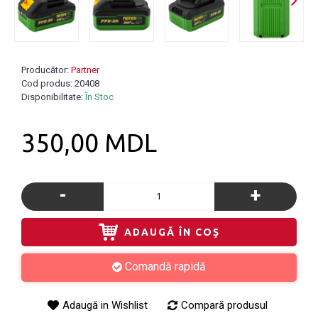
Producător:
Partner
Cod produs:
20408
Disponibilitate:
În Stoc
350,00 MDL
-
+
ADAUGĂ ÎN COŞ
Comandă rapidă
Adaugă in Wishlist
Compară produsul