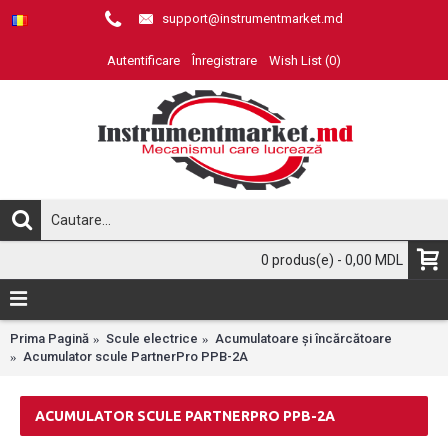
support@instrumentmarket.md
Autentificare
Înregistrare
Wish List (
0
)
0 produs(e) - 0,00 MDL
Prima Pagină
Scule electrice
Acumulatoare și încărcătoare
Acumulator scule PartnerPro PPB-2A
ACUMULATOR SCULE PARTNERPRO PPB-2A