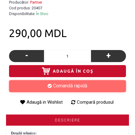
Producător:
Partner
Cod produs:
20407
Disponibilitate:
În Stoc
290,00 MDL
-
+
ADAUGĂ ÎN COŞ
Comandă rapidă
Adaugă in Wishlist
Compară produsul
DESCRIERE
Detalii tehnice: