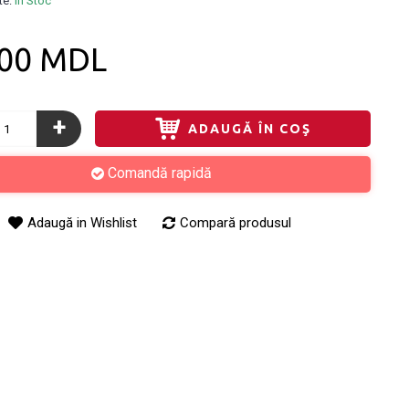
te:
În Stoc
,00 MDL
+
ADAUGĂ ÎN COŞ
Comandă rapidă
Adaugă in Wishlist
Compară produsul