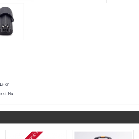
Li-Ion
riei: Nu