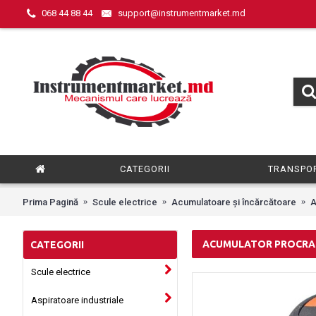
068 44 88 44
support@instrumentmarket.md
CATEGORII
TRANSPOR
Prima Pagină
Scule electrice
Acumulatoare și încărcătoare
A
ACUMULATOR PROCRAF
CATEGORII
Scule electrice
Aspiratoare industriale