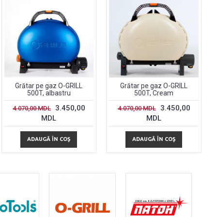
Grătar pe gaz O-GRILL
Grătar pe gaz O-GRILL
500T, albastru
500T, Cream
3.450,00
3.450,00
4.070,00 MDL
4.070,00 MDL
MDL
MDL
ADAUGĂ ÎN COŞ
ADAUGĂ ÎN COŞ