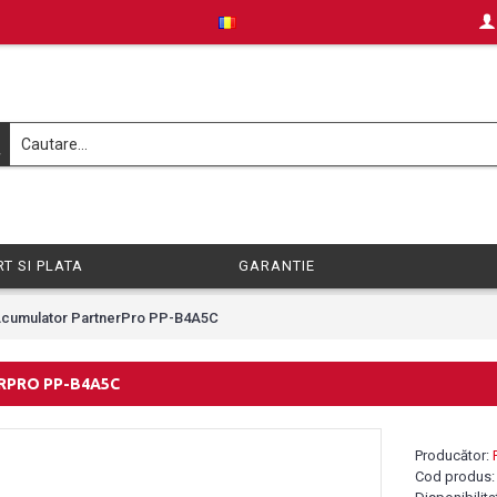
T SI PLATA
GARANTIE
cumulator PartnerPro PP-B4A5C
RPRO PP-B4A5C
Producător:
Cod produs