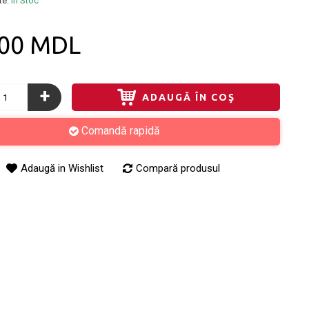
te:
În Stoc
,00 MDL
+
ADAUGĂ ÎN COŞ
Comandă rapidă
Adaugă in Wishlist
Compară produsul