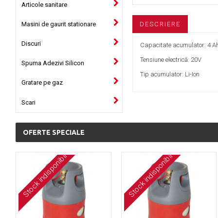
Articole sanitare
Masini de gaurit stationare
DESCRIERE
Discuri
Capacitate acumulator: 4 A
Tensiune electrică: 20V
Spuma Adezivi Silicon
Tip acumulator: Li-Ion
Gratare pe gaz
Scari
OFERTE SPECIALE
Stock indisponibil
Stock indisponibil