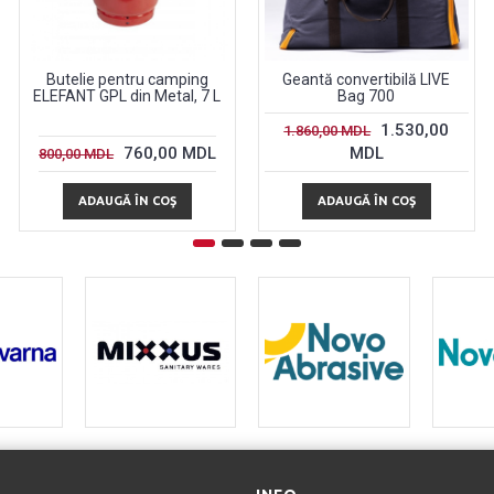
Butelie pentru camping
Geantă convertibilă LIVE
ELEFANT GPL din Metal, 7 L
Bag 700
1.530,00
1.860,00 MDL
760,00 MDL
MDL
800,00 MDL
ADAUGĂ ÎN COŞ
ADAUGĂ ÎN COŞ