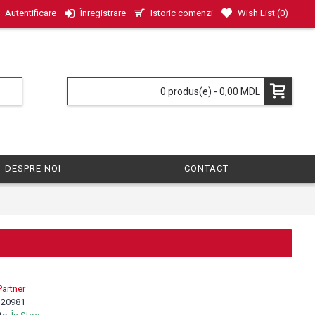
Istoric comenzi
Wish List (
0
)
Autentificare
Înregistrare
0 produs(e) - 0,00 MDL
DESPRE NOI
CONTACT
Partner
:
20981