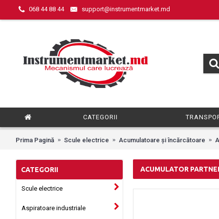
068 44 88 44
support@instrumentmarket.md
CATEGORII
TRANSPOR
Prima Pagină
Scule electrice
Acumulatoare și încărcătoare
A
ACUMULATOR PARTNE
CATEGORII
Scule electrice
Aspiratoare industriale