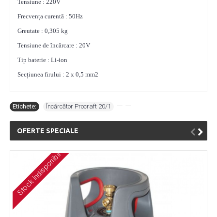
Tensiune : 220V
Frecvența curentă : 50Hz
Greutate : 0,305 kg
Tensiune de încărcare : 20V
Tip baterie : Li-ion
Secțiunea firului : 2 x 0,5 mm2
Etichete:
Încărcător Procraft 20/1
,
,
OFERTE SPECIALE
Stock indisponibil