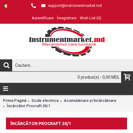
support@instrumentmarket.md
Autentificare
Înregistrare
Wish List (
0
)
0 produs(e) - 0,00 MDL
Prima Pagină
Scule electrice
Acumulatoare și încărcătoare
Încărcător Procraft 20/1
ÎNCĂRCĂTOR PROCRAFT 20/1