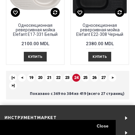
Односекционная
Односекционная
реверсивная мойка
реверсивная мойка
Elefant E17-331 Белый
Elefant E22-308 Черный
2100.00 MDL
2380.00 MDL
КУПИТЬ
КУПИТЬ
|<
<
19
20
21
22
23
24
25
26
27
>
>|
Показано с 369 по 384 из 419 (всего 27 страниц)
ИНСТРУМЕНТМАРКЕТ
Close
АККАУНТ