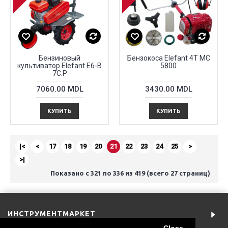
Бензиновый
Бензокоса Elefant 4T MC
культиватор Elefant E6-B
5800
7C.P
7060.00 MDL
3430.00 MDL
КУПИТЬ
КУПИТЬ
|<
<
17
18
19
20
21
22
23
24
25
>
>|
Показано с 321 по 336 из 419 (всего 27 страниц)
ИНСТРУМЕНТМАРКЕТ
Close