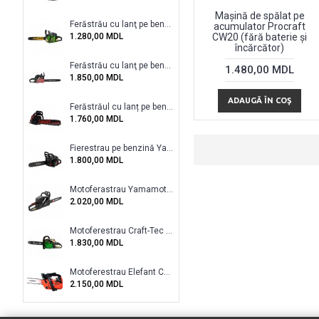
Mașină de spălat pe
Ferăstrău cu lanţ pe benzină Procraft GS50
acumulator Procraft
1.280,00 MDL
CW20 (fără baterie și
încărcător)
Ferăstrău cu lanţ pe benzină Могилев БМ-5.5
1.480,00 MDL
1.850,00 MDL
ADAUGĂ ÎN COŞ
Ferăstrăul cu lanț pe benzină Vega VSG-53H
1.760,00 MDL
Fierestrau pe benzină Yamamoto CS-4558
1.800,00 MDL
Motoferastrau Yamamoto CS 4552
2.020,00 MDL
Motoferestrau Craft-Tec CT-5000
1.830,00 MDL
Motoferestrau Elefant CS2500
2.150,00 MDL