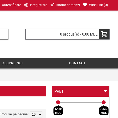
Istoric comenzi
Wish List (
0
)
Autentificare
Înregistrare
0 produs(e) - 0,00 MDL
DESPRE NOI
CONTACT
PRET
1.480
7.330
MDL
MDL
Produse pe pagină: