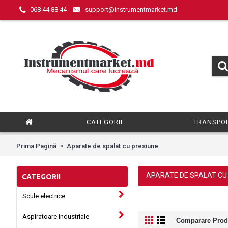
068 44 88 44
support@instrumentmarket.md
CATEGORII
TRANSPOR
Prima Pagină
Aparate de spalat cu presiune
APARATE DE SPALAT CU
CATEGORII
Scule electrice
Aspiratoare industriale
Comparare Prod