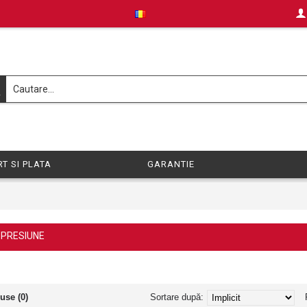
T SI PLATA
GARANTIE
 PRESIUNE
use (0)
Sortare după: