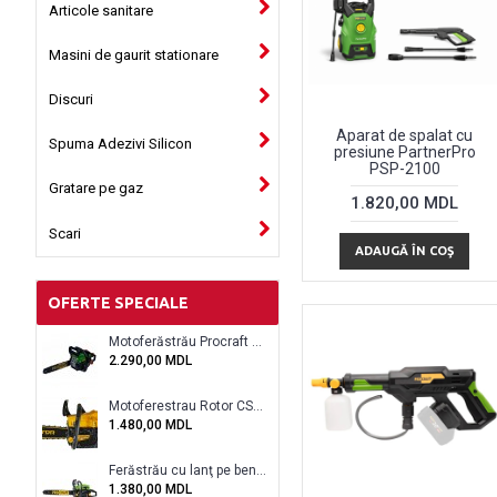
Articole sanitare
Masini de gaurit stationare
Discuri
Aparat de spalat cu
Spuma Adezivi Silicon
presiune PartnerPro
PSP-2100
Gratare pe gaz
1.820,00 MDL
Scari
ADAUGĂ ÎN COŞ
OFERTE SPECIALE
Motoferăstrău Procraft GS-58X
2.290,00 MDL
Motoferestrau Rotor CS5200A
1.480,00 MDL
Ferăstrău cu lanţ pe benzină Procraft GS450
1.380,00 MDL