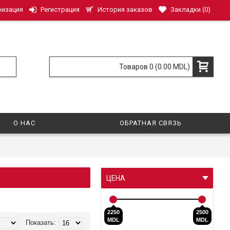
История заказов
Закладки (
0
)
ризация
Регистрация
Товаров 0 (0.00 MDL)
О НАС
ОБРАТНАЯ СВЯЗЬ
ЦЕНА
2250
2500
MDL
MDL
Показать: