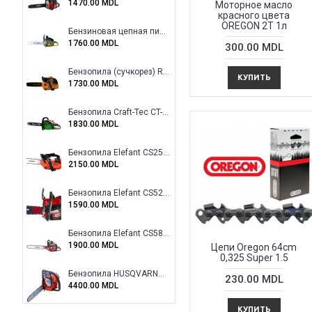
1470.00 MDL
Моторное масло
красного цвета
OREGON 2T 1л
Бензиновая цепная пила Eltos E-5200
1760.00 MDL
300.00 MDL
Бензопила (сучкорез) Rotor RCS3000
КУПИТЬ
1730.00 MDL
Бензопила Craft-Tec CT-5000
1830.00 MDL
Бензопила Elefant CS2500
2150.00 MDL
Бензопила Elefant CS5200
1590.00 MDL
Бензопила Elefant CS5800E
1900.00 MDL
Цепи Oregon 64cm
0,325 Super 1.5
Бензопила HUSQVARNA mark 120
230.00 MDL
4400.00 MDL
КУПИТЬ