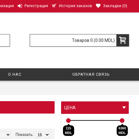
История заказов
Закладки (
0
)
ризация
Регистрация
Товаров 0 (0.00 MDL)
О НАС
ОБРАТНАЯ СВЯЗЬ
ЦЕНА
115
6360
MDL
MDL
Показать: