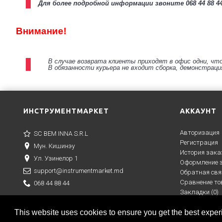
Для более подробной информации звоните
068 44 88 4
Внимание!
В случае возврата клиенты приходят в офис одни, чт
В обязанности курьера не входит сборка, демонстрация
ИНСТРУМЕНТМАРКЕТ
АККАУНТ
Авторизация
SC BEM INNA S.R.L
Регистрация
Мун. Кишинэу
История зака
Ул. Узинелор 1
Оформление 
support@instrumentmarket.md
Обратная свя
Сравнение то
068 44 88 44
Закладки (
0
)
This website uses cookies to ensure you get the best expe
Copyright © 2019 |
Creare magazin online