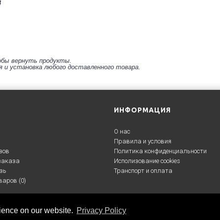
4
обы вернуть продукты.
 и установка любого доставленного товара.
ИНФОРМАЦИЯ
О нас
Правила и условия
зов
Политика конфиденциальности
заказа
Исполизование cookies
зь
Транспорт и оплата
варов (
0
)
rience on our website.
Privacy Policy