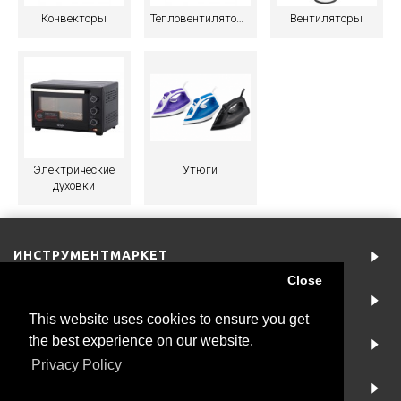
Конвекторы
Тепловентиляторы
Вентиляторы
Электрические
Утюги
духовки
ИНСТРУМЕНТМАРКЕТ
Close
АККАУНТ
This website uses cookies to ensure you get
the best experience on our website.
ИНФОРМАЦИЯ
Privacy Policy
NEWSLETTER