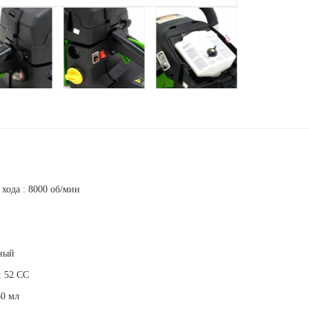
 хода : 8000 об/мин
тный
: 52 СС
60 мл