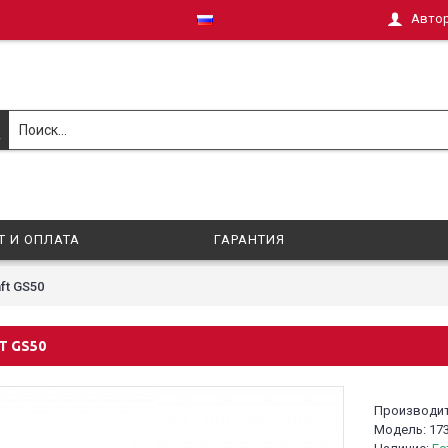
Авто
Т И ОПЛАТА
ГАРАНТИЯ
ft GS50
T GS50
Производи
Модель:
17