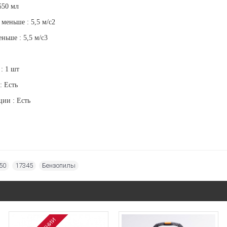
550 мл
меньше : 5,5 м/с2
ньше : 5,5 м/с3
: 1 шт
: Есть
ции : Есть
50
,
17345
,
Бензопилы