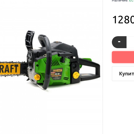
Наличие:
Ес
128
-
Купит