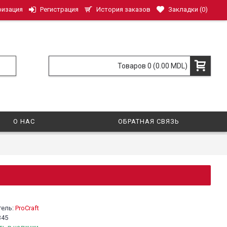
История заказов
Закладки (
0
)
ризация
Регистрация
Товаров 0 (0.00 MDL)
О НАС
ОБРАТНАЯ СВЯЗЬ
тель:
ProCraft
345