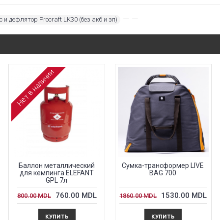
и дефлятор Procraft LK30 (без акб и зп)
,
,
Нет в наличии
Баллон металлический
Сумка-трансформер LIVE
для кемпингa ELEFANT
BAG 700
GPL 7л
760.00 MDL
1530.00 MDL
800.00 MDL
1860.00 MDL
КУПИТЬ
КУПИТЬ