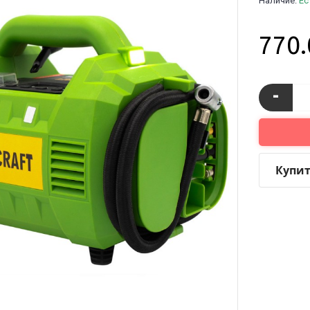
Наличие:
Ес
770
-
Купит