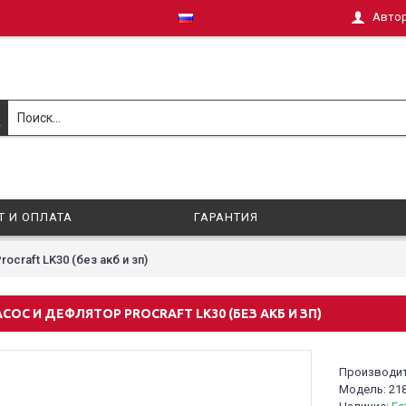
Авто
Т И ОПЛАТА
ГАРАНТИЯ
craft LK30 (без акб и зп)
ОС И ДЕФЛЯТОР PROCRAFT LK30 (БЕЗ АКБ И ЗП)
Производи
Модель:
21