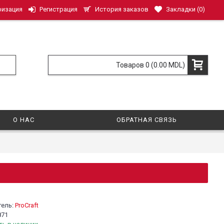
История заказов
Закладки (
0
)
ризация
Регистрация
Товаров 0 (0.00 MDL)
О НАС
ОБРАТНАЯ СВЯЗЬ
тель:
ProCraft
871