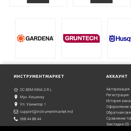
ИНСТРУМЕНТМАРКЕТ
АККАУНТ
Авторизация
SC BEM INNA S.R.L
Регистрация
Мун. Кишинэу
История зака
Ул. Узинелор 1
Оформление 
support@instrumentmarket.md
Обратная свя
Сравнение то
068 44 88 44
Закладки (
0
)