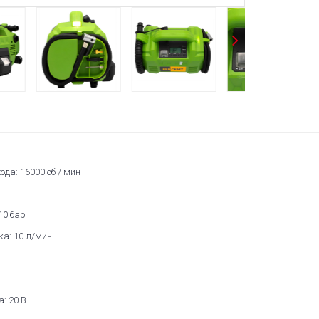
ода: 16000 об / мин
г
10 бар
ка: 10 л/мин
: 20 В